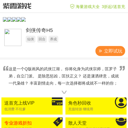
海量游戏大全
3折起/送首充
剑侠传奇H5
仙侠
回合
养成
立即试玩
这是一个Q版画风的武侠江湖， 你将化身为武侠宗师，匡罗子
弟，自立门派。 是除恶惩凶，匡扶正义？ 还是潇洒肆意，成就
一代枭雄？ 丰富剧情走向，每一次选择都将成就不一样的你；
万般武术秘籍，争夺江湖至尊宝座。 PVP、PVE丰富玩法，满
∨
足你一切。 挂机玩法，解放双手，享受更轻松随性的游戏乐
送首充上线VIP
角色秒回收
趣。 Q版画风的武侠江湖，化身为武侠宗师，召集子弟，自立
低消费 不坑爹
充值转游 继续用
门派。丰富剧情走向，成就不一样的你；挂机玩法，解放双
手，享受更轻松随性的游戏乐趣。
专业游戏折扣
散人天堂