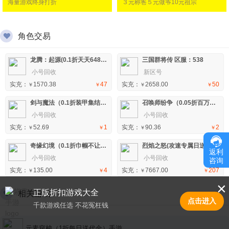
海量游戏终身打折
３元称爸５元做爷10元祖宗
角色交易
龙腾：起源(0.1折天天648)手游 区服：13
三国群将传 区服：538
小号回收
新区号
实充：
1570.38
47
实充：
2658.00
50
￥
￥
￥
￥
剑与魔法（0.1折装甲集结）H5 区服：2
召唤师纷争（0.05折百万代金狂潮）H5 区服：3
小号回收
小号回收
实充：
52.69
1
实充：
90.36
2
￥
￥
￥
￥
奇缘幻境（0.1折巾帼不让须眉）H5 区服：3
烈焰之怒(攻速专属日送代币)手游 区服：5
返利
小号回收
小号回收
咨询
实充：
135.00
4
实充：
7667.00
207
￥
￥
￥
￥
×
正版折扣游戏大全
相关游戏
点击进入
千款游戏任选 不花冤枉钱
元素穿梭（1折每日送代金）手游