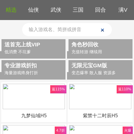
精选
仙侠
武侠
三国
回合
满V
送首充上线VIP
角色秒回收
低消费 不坑爹
充值转游 继续用
专业游戏折扣
无限元宝GM版
海量游戏终身打折
变态爆率 散人服 资源多
返115%
返110%
九梦仙域H5
紫禁十二时辰H5
4.7折
火爆