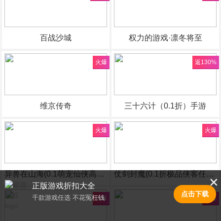
百战沙城
权力的游戏·凛冬将至
火爆
返130%
维京传奇
三十六计（0.1折）手游
火爆
火爆
异兽在山海(0.1萌宠仙侠高爆版)H5
仗剑封魔(0.1折极品侠客任选)H5
×
正版游戏折扣大全
点击下载
千款游戏任选 不花冤枉钱
火爆
火爆