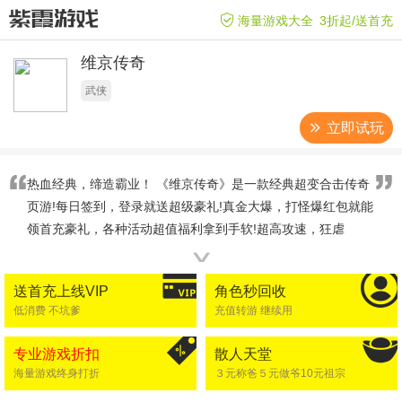
海量游戏大全
3折起/送首充
维京传奇
武侠
立即试玩
热血经典，缔造霸业！ 《维京传奇》是一款经典超变合击传奇
页游!每日签到，登录就送超级豪礼!真金大爆，打怪爆红包就能
领首充豪礼，各种活动超值福利拿到手软!超高攻速，狂虐
BOSS，超高爆率爆到爽!装备靠打，装备回收秒到账!还在等什
∨
么？战鼓已擂起，热血已沸腾，拿起宝刀，共筑传世霸业！ 超
送首充上线VIP
角色秒回收
激情打宝体验，极品装备、高级技能打怪爆，自由拍卖随心所
低消费 不坑爹
充值转游 继续用
欲。行会多元化社交玩法，你不是一个人在战斗!
专业游戏折扣
散人天堂
海量游戏终身打折
３元称爸５元做爷10元祖宗