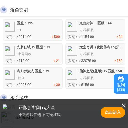
角色交易
区服：395
九曲封神 区服：44
11
小号回收
实充：
9214.00
500
实充：
1154.00
34
￥
￥
￥
￥
九梦仙域H5 区服：39
太空奇兵（发财传奇3.5折）手游 区服：4
小号回收
小号回收
实充：
713.00
21
实充：
32078.90
769
￥
￥
￥
￥
奇幻梦旅人 区服：39
仙神之怒(竖版)H5 区服：58
便宜
小号回收
返利
实充：
8925.00
30
实充：
6156.00
147
￥
￥
￥
￥
咨询
相关游戏
×
正版折扣游戏大全
点击进入
千款游戏任选 不花冤枉钱
仙梦奇缘H5