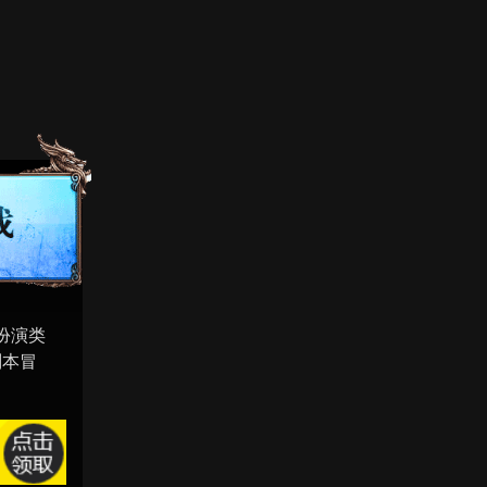
扮演类
副本冒