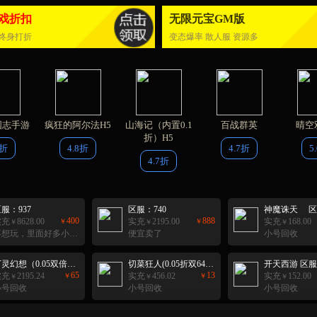
戏折扣
无限元宝GM版
终身打折
变态爆率 散人服 资源多
国志手游
疯狂的阿尔法H5
山海记（内置0.1
百战群英
晴空
折）H5
5折
4.8折
4.7折
5
4.7折
服：937
区服：740
神魔诛天 区
400
888
实充
8628.00
实充
2195.00
实充
168.00
￥
￥
￥
￥
￥
不想玩，里面好多小号90+以上
便宜卖了
小号回收
万灵幻想（0.05双倍买断商城爽玩版）H5 区服：3
切菜狂人(0.05折双6480代金劵)H5 区服：1
开天西游 区服
65
13
实充
2195.24
实充
456.02
实充
152.00
￥
￥
￥
￥
￥
小号回收
小号回收
小号回收