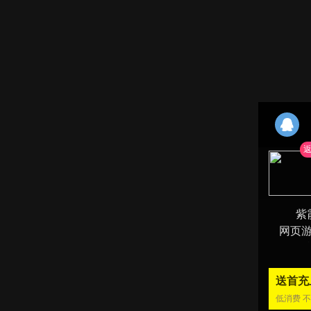
返
紫
网页
险等
送首充
低消费 