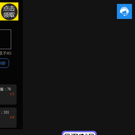
返利
咨询
双子H5
.0折
服：76
5
￥
：331
4
￥