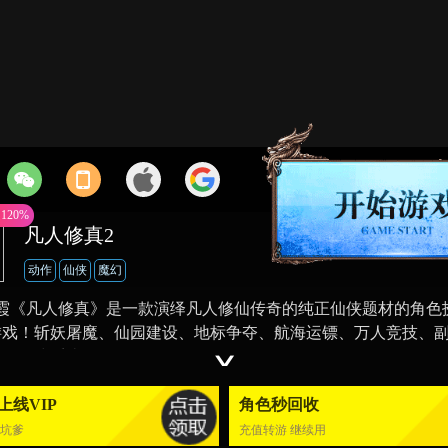
120%
凡人修真2
动作
仙侠
魔幻
霞《凡人修真》是一款演绎凡人修仙传奇的纯正仙侠题材的角色
游戏！斩妖屠魔、仙园建设、地标争夺、航海运镖、万人竞技、
特色游戏系统！
上线VIP
角色秒回收
不坑爹
充值转游 继续用