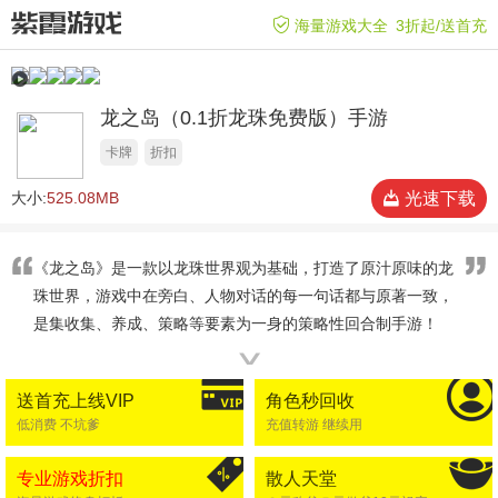
海量游戏大全
3折起/送首充
龙之岛（0.1折龙珠免费版）手游
卡牌
折扣
大小:
525.08MB
光速下载
《龙之岛》是一款以龙珠世界观为基础，打造了原汁原味的龙
珠世界，游戏中在旁白、人物对话的每一句话都与原著一致，
是集收集、养成、策略等要素为一身的策略性回合制手游！
∨
送首充上线VIP
角色秒回收
低消费 不坑爹
充值转游 继续用
专业游戏折扣
散人天堂