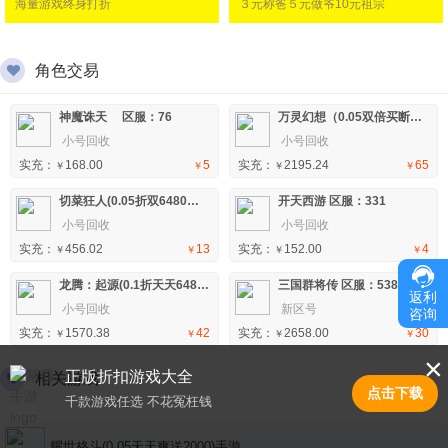
海量游戏终身打折
３元称爸５元做爷10元祖宗
角色交易
神魔诛天 区服：76
万灵幻想（0.05双倍买断商城爽玩版）H5 区服：3
小号回收
小号回收
实充：
168.00
5
实充：
2195.24
65
￥
￥
￥
￥
切菜狂人(0.05折双6480代金劵)H5 区服：1
开天西游 区服：331
小号回收
小号回收
实充：
456.02
13
实充：
152.00
4
￥
￥
￥
￥
龙腾：起源(0.1折天天648)手游 区服：13
三国群将传 区服：538
返利
小号回收
新区号
咨询
实充：
1570.38
42
实充：
2658.00
30
￥
￥
￥
￥
×
正版折扣游戏大全
相关游戏
点击下载
千款游戏任选 不花冤枉钱
耀世格斗(0.05天天爽送2000)手游