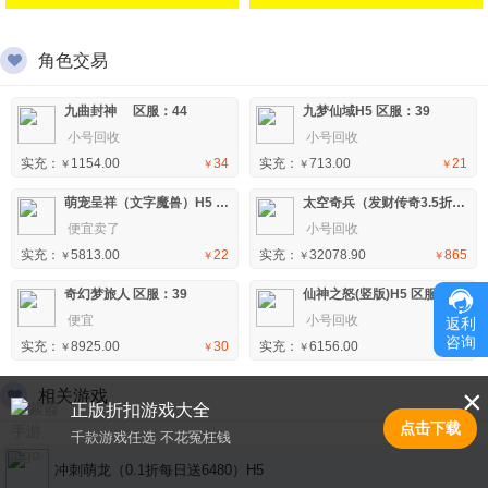
角色交易
九曲封神 区服：44
九梦仙域H5 区服：39
小号回收
小号回收
实充：
1154.00
34
实充：
713.00
21
￥
￥
￥
￥
萌宠呈祥（文字魔兽）H5 区服：1
太空奇兵（发财传奇3.5折）手游 区服：4
便宜卖了
小号回收
实充：
5813.00
22
实充：
32078.90
865
￥
￥
￥
￥
奇幻梦旅人 区服：39
仙神之怒(竖版)H5 区服：58
便宜
小号回收
返利
咨询
实充：
8925.00
30
实充：
6156.00
147
￥
￥
￥
￥
×
相关游戏
正版折扣游戏大全
点击下载
千款游戏任选 不花冤枉钱
冲刺萌龙（0.1折每日送6480）H5