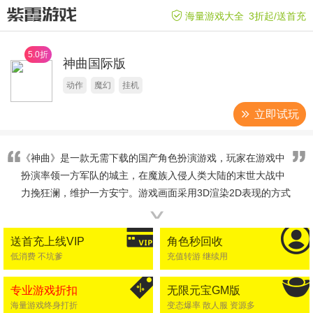
海量游戏大全
3折起/送首充
5.0折
神曲国际版
动作
魔幻
挂机
立即试玩
《神曲》是一款无需下载的国产角色扮演游戏，玩家在游戏中
扮演率领一方军队的城主，在魔族入侵人类大陆的末世大战中
力挽狂澜，维护一方安宁。游戏画面采用3D渲染2D表现的方式
带给玩家精致细腻的游戏视觉感受。
∨
送首充上线VIP
角色秒回收
低消费 不坑爹
充值转游 继续用
专业游戏折扣
无限元宝GM版
海量游戏终身打折
变态爆率 散人服 资源多