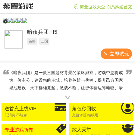
海量游戏大全
3折起/送首充
暗夜兵团 H5
策略
三国
立即试玩
《暗夜兵团》是一款三国题材背景的策略游戏，游戏中您将成
为一位主公，建设您的主城，培养英雄与兵种，提升己方国家
城池建设，天下群雄竞起，激战不断，让您体验运筹帷幄、争
霸天下的快感！
∨
送首充上线VIP
角色秒回收
低消费 不坑爹
充值转游 继续用
专业游戏折扣
散人天堂