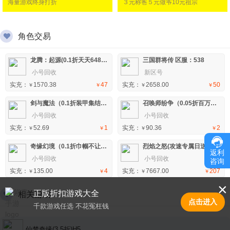
海量游戏终身打折
３元称爸５元做爷10元祖宗
角色交易
龙腾：起源(0.1折天天648)手游 区服：13
三国群将传 区服：538
小号回收
新区号
实充：
1570.38
47
实充：
2658.00
50
￥
￥
￥
￥
剑与魔法（0.1折装甲集结）H5 区服：2
召唤师纷争（0.05折百万代金狂潮）H5 区服：3
小号回收
小号回收
实充：
52.69
1
实充：
90.36
2
￥
￥
￥
￥
奇缘幻境（0.1折巾帼不让须眉）H5 区服：3
烈焰之怒(攻速专属日送代币)手游 区服：5
返利
小号回收
小号回收
咨询
实充：
135.00
4
实充：
7667.00
207
￥
￥
￥
￥
×
正版折扣游戏大全
相关游戏
点击进入
千款游戏任选 不花冤枉钱
仙梦奇缘(3.5折)H5